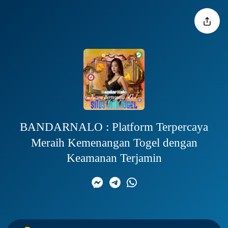
BANDARNALO : Platform Terpercaya
Meraih Kemenangan Togel dengan
Keamanan Terjamin